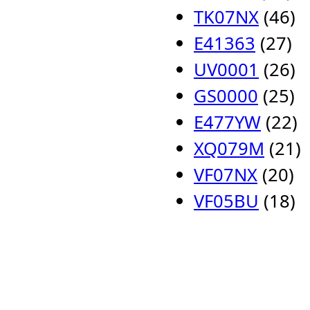
TK07NX
(46)
E41363
(27)
UV0001
(26)
GS0000
(25)
E477YW
(22)
XQ079M
(21)
VF07NX
(20)
VF05BU
(18)