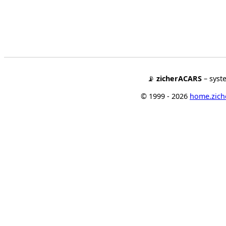
📡
zicherACARS
– syst
© 1999 - 2026
home.ziche