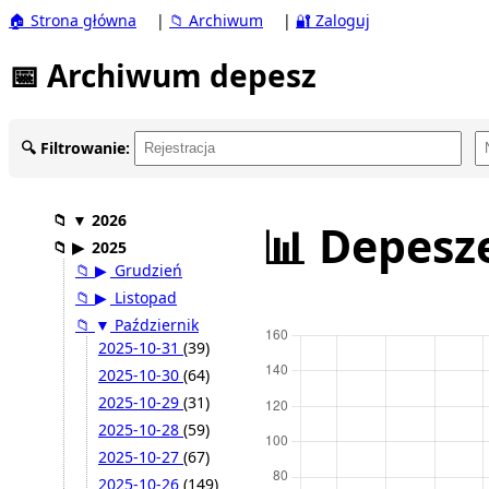
🏠 Strona główna
|
📁 Archiwum
|
🔐 Zaloguj
📅 Archiwum depesz
🔍 Filtrowanie:
📁
▼
2026
📊 Depesz
📁
▶
2025
📁
▶
Grudzień
📁
▶
Listopad
📁
▼
Październik
2025-10-31
(39)
2025-10-30
(64)
2025-10-29
(31)
2025-10-28
(59)
2025-10-27
(67)
2025-10-26
(149)