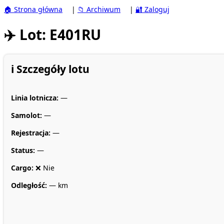
🏠 Strona główna
|
📁 Archiwum
|
🔐 Zaloguj
✈️ Lot: E401RU
ℹ️ Szczegóły lotu
Linia lotnicza:
—
Samolot:
—
Rejestracja:
—
Status:
—
Cargo:
❌ Nie
Odległość:
— km