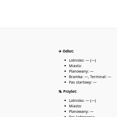
✈️ Odlot:
Lotnisko: — (—)
Miasto:
Planowany: —
Bramka: —, Terminal: —
Pas startowy: —
🛬 Przylot:
Lotnisko: — (—)
Miasto:
Planowany: —
Pas lądowania: —