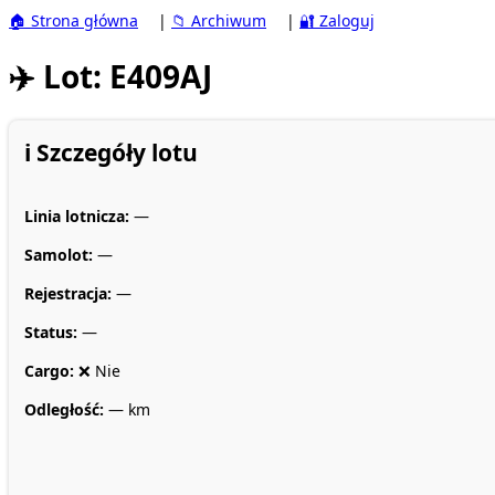
🏠 Strona główna
|
📁 Archiwum
|
🔐 Zaloguj
✈️ Lot: E409AJ
ℹ️ Szczegóły lotu
Linia lotnicza:
—
Samolot:
—
Rejestracja:
—
Status:
—
Cargo:
❌ Nie
Odległość:
— km