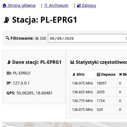
🏠 Strona główna
|
📁 Archiwum
|
🔐 Zaloguj
📡 Stacja: PL-EPRG1
🔍 Filtrowanie:
📅 Od:
📡 Dane stacji: PL-EPRG1
📊 Statystyki częstotliwo
ID:
PL-EPRG1
📡 MHz
📨 Depesze
❌ Bł
IP:
127.0.0.1
136.975 MHz
18057
0
136.825 MHz
2035
0
GPS:
50.06285, 18.60481
136.775 MHz
1724
0
136.875 MHz
529
0