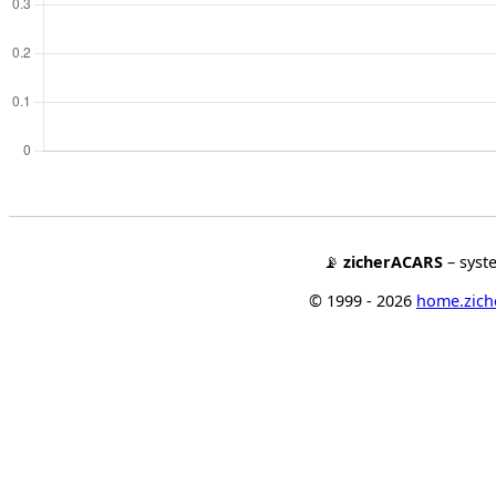
📡
zicherACARS
– syst
© 1999 - 2026
home.ziche