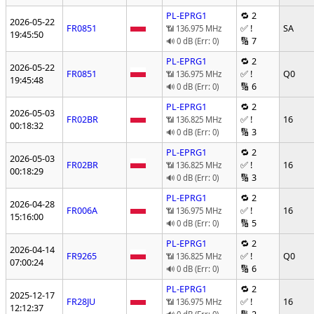
PL-EPRG1
🔁 2
2026-05-22
FR0851
✅ !
SA
📶 136.975 MHz
19:45:50
🔢 7
🔊 0 dB (Err: 0)
PL-EPRG1
🔁 2
2026-05-22
FR0851
✅ !
Q0
📶 136.975 MHz
19:45:48
🔢 6
🔊 0 dB (Err: 0)
PL-EPRG1
🔁 2
2026-05-03
FR02BR
✅ !
16
📶 136.825 MHz
00:18:32
🔢 3
🔊 0 dB (Err: 0)
PL-EPRG1
🔁 2
2026-05-03
FR02BR
✅ !
16
📶 136.825 MHz
00:18:29
🔢 3
🔊 0 dB (Err: 0)
PL-EPRG1
🔁 2
2026-04-28
FR006A
✅ !
16
📶 136.975 MHz
15:16:00
🔢 5
🔊 0 dB (Err: 0)
PL-EPRG1
🔁 2
2026-04-14
FR9265
✅ !
Q0
📶 136.825 MHz
07:00:24
🔢 6
🔊 0 dB (Err: 0)
PL-EPRG1
🔁 2
2025-12-17
FR28JU
✅ !
16
📶 136.975 MHz
12:12:37