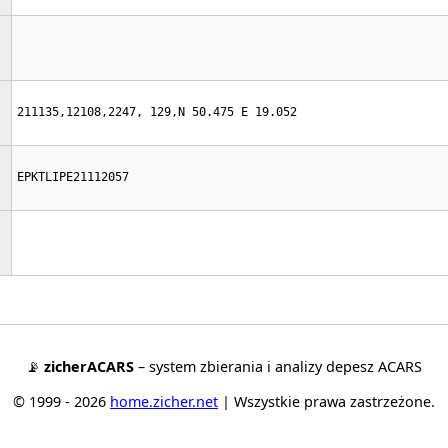
211135,12108,2247, 129,N 50.475 E 19.052
EPKTLIPE21112057
📡
zicherACARS
– system zbierania i analizy depesz ACARS
© 1999 - 2026
home.zicher.net
| Wszystkie prawa zastrzeżone.