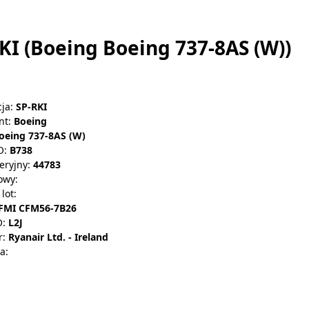
KI (Boeing Boeing 737-8AS (W))
ja:
SP-RKI
nt:
Boeing
oeing 737-8AS (W)
O:
B738
eryjny:
44783
owy:
lot:
FMI CFM56-7B26
O:
L2J
r:
Ryanair Ltd. - Ireland
a: