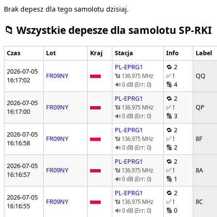
Brak depesz dla tego samolotu dzisiaj.
📁 Wszystkie depesze dla samolotu SP-RKI
Czas
Lot
Kraj
Stacja
Info
Label
PL-EPRG1
🔁 2
2026-07-05
FR09NY
✅ !
QQ
📶 136.975 MHz
16:17:02
🔢 4
🔊 0 dB (Err: 0)
PL-EPRG1
🔁 2
2026-07-05
FR09NY
✅ !
QP
📶 136.975 MHz
16:17:00
🔢 3
🔊 0 dB (Err: 0)
PL-EPRG1
🔁 2
2026-07-05
FR09NY
✅ !
8F
📶 136.975 MHz
16:16:58
🔢 2
🔊 0 dB (Err: 0)
PL-EPRG1
🔁 2
2026-07-05
FR09NY
✅ !
8A
📶 136.975 MHz
16:16:57
🔢 1
🔊 0 dB (Err: 0)
PL-EPRG1
🔁 2
2026-07-05
FR09NY
✅ !
8C
📶 136.975 MHz
16:16:55
🔢 0
🔊 0 dB (Err: 0)