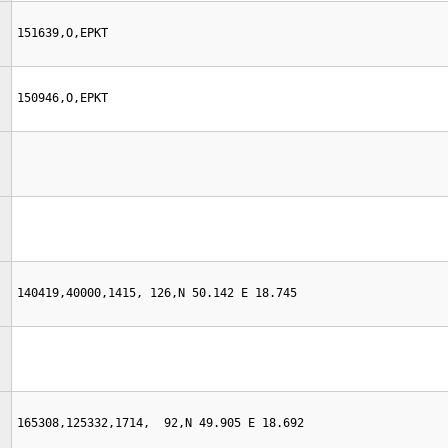
151639,O,EPKT
150946,O,EPKT
140419,40000,1415, 126,N 50.142 E 18.745
165308,125332,1714,  92,N 49.905 E 18.692