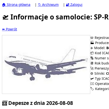
🏠 Strona główna
|
📁 Archiwum
|
🔐 Zaloguj
🛫 Informacje o samolocie: SP-R
⬅️ Powrót
📛 Rejestrac
🏭 Produce
✈️ Model:
B
📦 Kod ICA
🔢 Numer s
📆 Rok bud
🚀 Pierwszy 
⚙️ Silniki:
C
🛩️ Typ ICA
👨‍✈️ Operato
🏷️ Kategori
📨 Depesze z dnia 2026-08-08