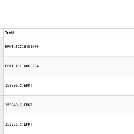
Treść
EPKTLICC16101600
EPKTLICC1600 234     
153900,C,EPKT
153840,C,EPKT
153336,C,EPKT