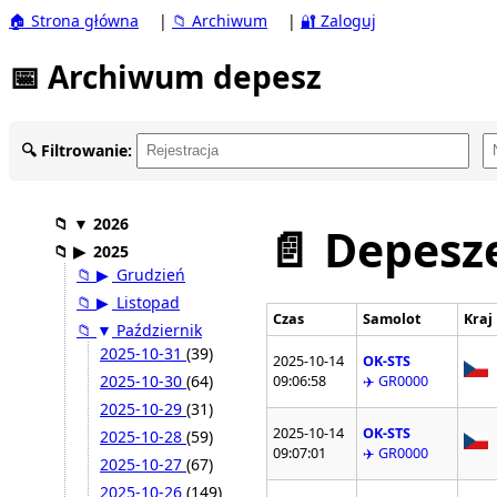
🏠 Strona główna
|
📁 Archiwum
|
🔐 Zaloguj
📅 Archiwum depesz
🔍 Filtrowanie:
📁
▼
2026
📄 Depesze
📁
▶
2025
📁
▶
Grudzień
📁
▶
Listopad
Czas
Samolot
Kraj
📁
▼
Październik
2025-10-31
(39)
2025-10-14
OK-STS
2025-10-30
(64)
09:06:58
✈️ GR0000
2025-10-29
(31)
2025-10-14
OK-STS
2025-10-28
(59)
09:07:01
✈️ GR0000
2025-10-27
(67)
2025-10-26
(149)