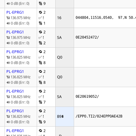
🔢 9
🔊 0 dB (Err: 0)
PL-EPRG1
🔁 2
✅ !
16
📶 136.975 MHz
044804,11516,0540,  97,N 50.
🔢 1
🔊 0 dB (Err: 0)
PL-EPRG1
🔁 2
✅ !
SA
📶 136.975 MHz
0E20452472/
🔢 2
🔊 0 dB (Err: 0)
PL-EPRG1
🔁 2
✅ !
Q0
📶 136.825 MHz
🔢 8
🔊 0 dB (Err: 0)
PL-EPRG1
🔁 2
✅ !
Q0
📶 136.825 MHz
🔢 8
🔊 0 dB (Err: 0)
PL-EPRG1
🔁 2
✅ !
SA
📶 136.825 MHz
0E20619052/
🔢 7
🔊 0 dB (Err: 0)
PL-EPRG1
🔁 2
✅ !
B9
⬇️
📶 136.825 MHz
/EPPO.TI2/024EPPOAE42B
🔢 9
🔊 0 dB (Err: 0)
PL-EPRG1
🔁 2