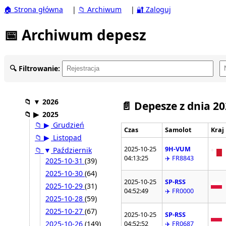
🏠 Strona główna
|
📁 Archiwum
|
🔐 Zaloguj
📅 Archiwum depesz
🔍 Filtrowanie:
📁
▼
2026
📄 Depesze z dnia 2
📁
▶
2025
📁
▶
Grudzień
Czas
Samolot
Kraj
📁
▶
Listopad
2025-10-25
9H-VUM
📁
▼
Październik
04:13:25
✈️ FR8843
2025-10-31
(39)
2025-10-30
(64)
2025-10-25
SP-RSS
2025-10-29
(31)
04:52:49
✈️ FR0000
2025-10-28
(59)
2025-10-27
(67)
2025-10-25
SP-RSS
2025-10-26
(149)
04:52:52
✈️ FR0687