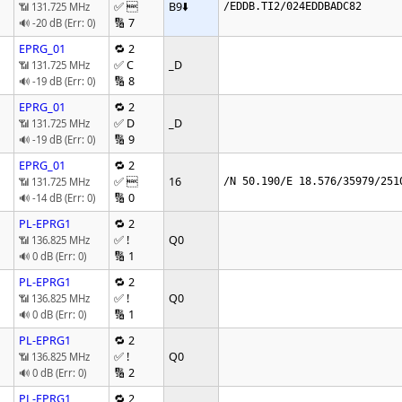
✅ 
B9
⬇️
📶 131.725 MHz
/EDDB.TI2/024EDDBADC82
🔢 7
🔊 -20 dB (Err: 0)
EPRG_01
🔁 2
✅ C
_D
📶 131.725 MHz
🔢 8
🔊 -19 dB (Err: 0)
EPRG_01
🔁 2
✅ D
_D
📶 131.725 MHz
🔢 9
🔊 -19 dB (Err: 0)
EPRG_01
🔁 2
✅ 
16
📶 131.725 MHz
/N 50.190/E 18.576/35979/251
🔢 0
🔊 -14 dB (Err: 0)
PL-EPRG1
🔁 2
✅ !
Q0
📶 136.825 MHz
🔢 1
🔊 0 dB (Err: 0)
PL-EPRG1
🔁 2
✅ !
Q0
📶 136.825 MHz
🔢 1
🔊 0 dB (Err: 0)
PL-EPRG1
🔁 2
✅ !
Q0
📶 136.825 MHz
🔢 2
🔊 0 dB (Err: 0)
PL-EPRG1
🔁 2