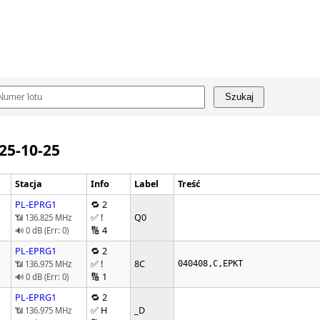
Szukaj
025-10-25
Stacja
Info
Label
Treść
PL-EPRG1
🔁 2
✅ !
Q0
📶 136.825 MHz
🔢 4
🔊 0 dB (Err: 0)
PL-EPRG1
🔁 2
✅ !
8C
📶 136.975 MHz
040408,C,EPKT
🔢 1
🔊 0 dB (Err: 0)
PL-EPRG1
🔁 2
✅ H
_D
📶 136.975 MHz