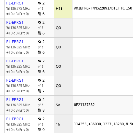
PL-EPRG1
🔁 2
✅ !
H1
⬆️
📶 136.775 MHz
#M1BPRG/FNNSZ2891/DTEFHK,15O
🔢 6
🔊 0 dB (Err: 0)
PL-EPRG1
🔁 2
✅ !
Q0
📶 136.825 MHz
🔢 6
🔊 0 dB (Err: 0)
PL-EPRG1
🔁 2
✅ !
Q0
📶 136.825 MHz
🔢 6
🔊 0 dB (Err: 0)
PL-EPRG1
🔁 2
✅ !
Q0
📶 136.825 MHz
🔢 6
🔊 0 dB (Err: 0)
PL-EPRG1
🔁 2
✅ !
Q0
📶 136.825 MHz
🔢 7
🔊 0 dB (Err: 0)
PL-EPRG1
🔁 2
✅ !
SA
📶 136.825 MHz
0E21137582
🔢 8
🔊 0 dB (Err: 0)
PL-EPRG1
🔁 2
✅ !
16
📶 136.825 MHz
114253,+36030,1227,18280,N 5
🔢 0
🔊 0 dB (Err: 0)